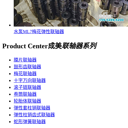
水泵ML7梅花弹性联轴器
Product Center
成美
联轴器系列
膜片联轴器
鼓形齿联轴器
梅花联轴器
十字万向联轴器
滚子链联轴器
卷筒联轴器
轮胎体联轴器
弹性套柱销联轴器
弹性柱销齿式联轴器
蛇形弹簧联轴器