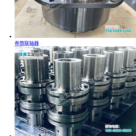
卷筒联轴器