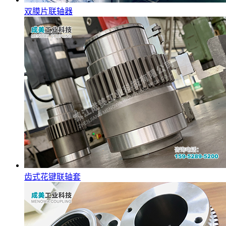
双膜片联轴器
齿式花键联轴套