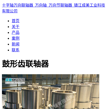
十字轴万向联轴器_万向轴_万向节联轴器_镇江成美工业科技
有限公司
首页
关于
产品
案例
新闻
联系
鼓形齿联轴器