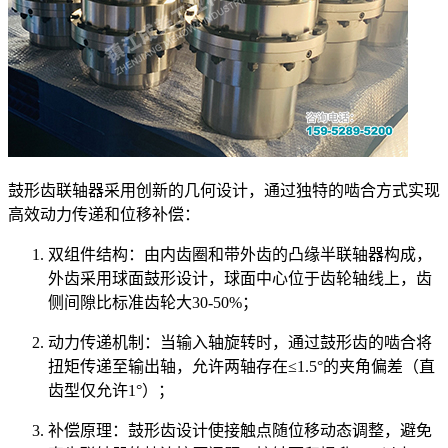
鼓形齿联轴器采用创新的几何设计，通过独特的啮合方式实现
高效动力传递和位移补偿：
双组件结构‌：由内齿圈和带外齿的凸缘半联轴器构成，
外齿采用球面鼓形设计，球面中心位于齿轮轴线上，齿
侧间隙比标准齿轮大30-50%；
动力传递机制‌：当输入轴旋转时，通过鼓形齿的啮合将
扭矩传递至输出轴，允许两轴存在≤1.5°的夹角偏差（直
齿型仅允许1°）；
补偿原理‌：鼓形齿设计使接触点随位移动态调整，避免