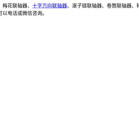
、梅花联轴器、
十字万向联轴器
、滚子链联轴器、卷筒联轴器、
可以电话或微信咨询。