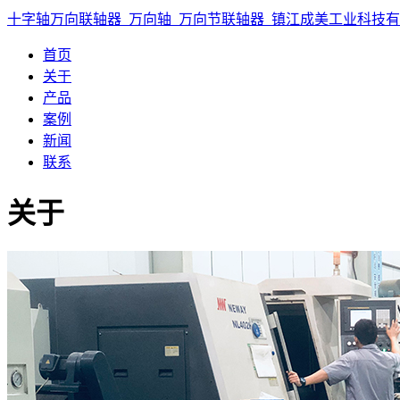
十字轴万向联轴器_万向轴_万向节联轴器_镇江成美工业科技
首页
关于
产品
案例
新闻
联系
关于