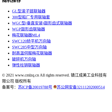
随机推荐
GL型滚子链联轴器
300型船厂专用联轴套
WGC型(垂直安装)鼓形齿式联轴器
WGP鼓形齿联轴器
梅花联轴器ML4
SWC120矫平机万向轴
SWC285中型万向轴
耐高温伺服梅花联轴器
破碎机万向轴
弹性柱销联轴器
© 2021 www.cmlzq.cn All rights reserved.
镇江成美工业科技有
限公司 版权所有
备案号：
苏ICP备20019788号
苏公网安备32111202000514