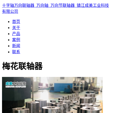
十字轴万向联轴器_万向轴_万向节联轴器_镇江成美工业科技
有限公司
首页
关于
产品
案例
新闻
联系
梅花联轴器